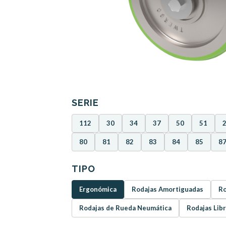
SERIE
112
30
34
37
50
51
80
81
82
83
84
85
8
TIPO
Ergonómica
Rodajas Amortiguadas
Ro
Rodajas de Rueda Neumática
Rodajas Lib