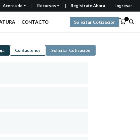
Acerca de
Recursos
Regístrate Ahora
Ingresar
0
RATURA
CONTACTO
Solicitar Cotización
aja
Contáctenos
Solicitar Cotización