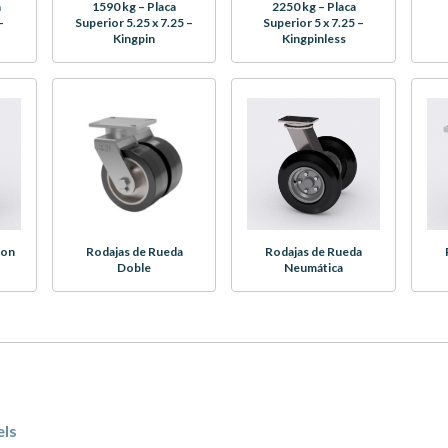
a
1590 kg – Placa
2250 kg – Placa
–
Superior 5.25 x 7.25 –
Superior 5 x 7.25 –
Kingpin
Kingpinless
con
Rodajas de Rueda
Rodajas de Rueda
Doble
Neumática
els