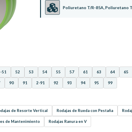
Poliuretano T/R-85A, Poliuretano 
2-51
52
53
54
55
57
61
63
64
65
7
90
91
2-91
92
93
94
95
99
dajas de Resorte Vertical
Rodajas de Rueda con Pestaña
Roda
res de Mantenimiento
Rodajas Ranura en V