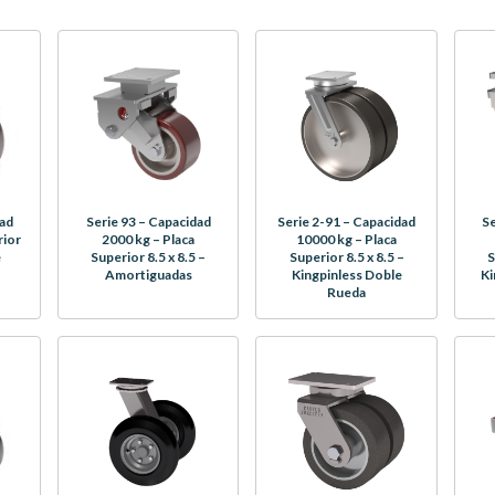
dad
Serie 93 – Capacidad
Serie 2-91 – Capacidad
Se
rior
2000 kg – Placa
10000 kg – Placa
e
Superior 8.5 x 8.5 –
Superior 8.5 x 8.5 –
S
Amortiguadas
Kingpinless Doble
Ki
Rueda