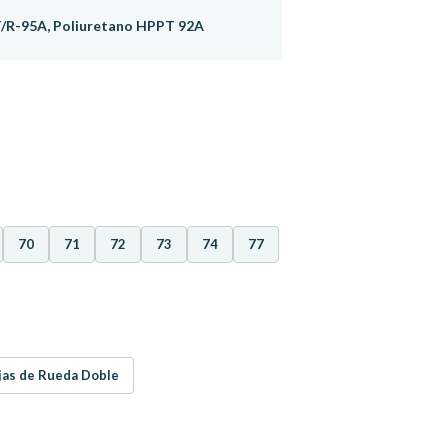
T/R-95A, Poliuretano HPPT 92A
70
71
72
73
74
77
jas de Rueda Doble