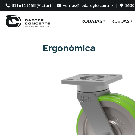
8116111158 (Victor)
|
ventas@rodaregio.com.mx
|
16000
RODAJAS
RUEDAS
Ergonómica