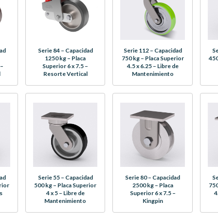
dad
Serie 84 – Capacidad
Serie 112 – Capacidad
Se
1250 kg – Placa
750 kg – Placa Superior
450
 –
Superior 6 x 7.5 –
4.5 x 6.25 – Libre de
l
Resorte Vertical
Mantenimiento
dad
Serie 55 – Capacidad
Serie 80 – Capacidad
Se
rior
500 kg – Placa Superior
2500 kg – Placa
750
s
4 x 5 – Libre de
Superior 6 x 7.5 –
4
Mantenimiento
Kingpin