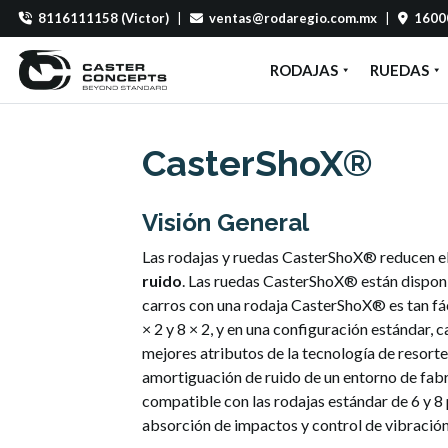
8116111158 (Victor)
|
ventas@rodaregio.com.mx
|
16000
RODAJAS
RUEDAS
CasterShoX®
Visión General
Las rodajas y ruedas CasterShoX® reducen el 
ruido
. Las ruedas CasterShoX® están disponi
carros con una rodaja CasterShoX® es tan fác
× 2 y 8 × 2, y en una configuración estándar, 
mejores atributos de la tecnología de resorte
amortiguación de ruido de un entorno de fab
compatible con las rodajas estándar de 6 y 8
absorción de impactos y control de vibración