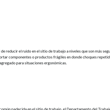
de reducir el ruido en el sitio de trabajo a niveles que son más s
rtar componentes o productos frágiles en donde choques repetid
agregado para situaciones ergonómicas.
 común padecida en el sitio de trabajo, el Departamento del Traba