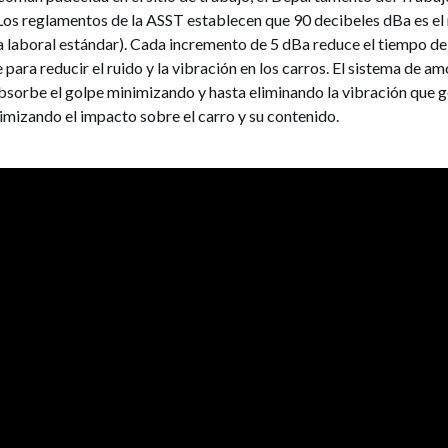
. Los reglamentos de la ASST establecen que 90 decibeles dBa es el
 laboral estándar). Cada incremento de 5 dBa reduce el tiempo de 
a reducir el ruido y la vibración en los carros. El sistema de 
orbe el golpe minimizando y hasta eliminando la vibración que g
mizando el impacto sobre el carro y su contenido.