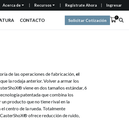
Acerca de
Recursos
Regístrate Ahora
Ingresar
0
RATURA
CONTACTO
Solicitar Cotización
oría de las operaciones de fabricación,
el
e la rodaja anterior. Volver a armar los
 CasterShoX® viene en dos tamaños estándar, 6
tecnología patentada que combina los
un producto que no tiene rival en la
el centro de la rueda. Totalmente
. CasterShoX® ofrece reducción de ruido,