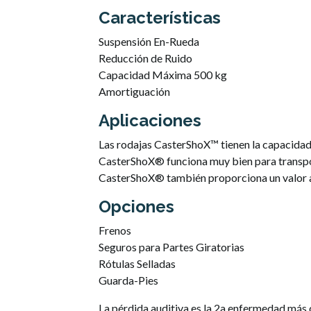
Características
Suspensión En-Rueda
Reducción de Ruido
Capacidad Máxima 500 kg
Amortiguación
Aplicaciones
Las rodajas CasterShoX™ tienen la capacidad 
CasterShoX® funciona muy bien para transpo
CasterShoX® también proporciona un valor 
Opciones
Frenos
Seguros para Partes Giratorias
Rótulas Selladas
Guarda-Pies
La pérdida auditiva es la 2a enfermedad más