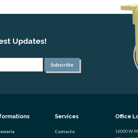
est Updates!
Subscribe
nformations
Services
Office L
16000 W. Mi
geniería
Contacto