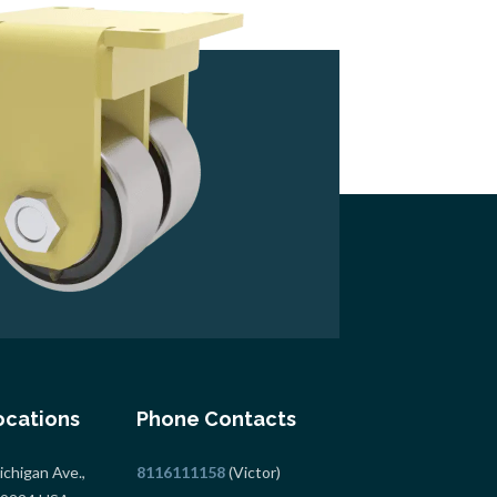
ocations
Phone Contacts
chigan Ave.,
8116111158
(Victor)