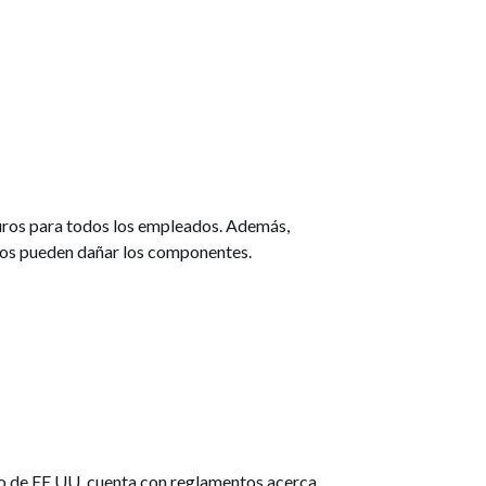
eguros para todos los empleados. Además,
os pueden dañar los componentes.
jo de EE.UU. cuenta con reglamentos acerca