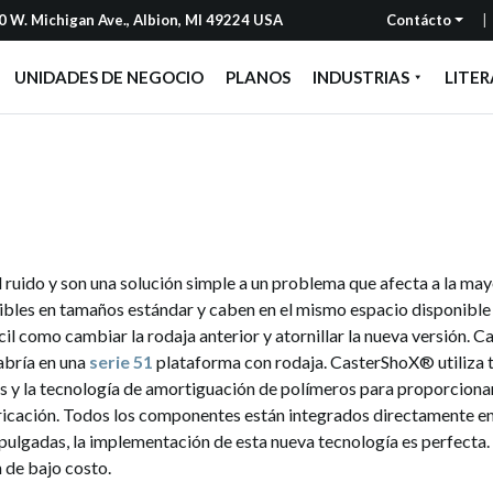
 W. Michigan Ave., Albion, MI 49224 USA
Contácto
UNIDADES DE NEGOCIO
PLANOS
INDUSTRIAS
LITE
ruido y son una solución simple a un problema que afecta a la may
bles en tamaños estándar y caben en el mismo espacio disponible qu
il como cambiar la rodaja anterior y atornillar la nueva versión.
cabría en una
serie 51
plataforma con rodaja. CasterShoX® utiliza 
s y la tecnología de amortiguación de polímeros para proporcionar 
ricación. Todos los componentes están integrados directamente en 
 pulgadas, la implementación de esta nueva tecnología es perfecta
 de bajo costo.